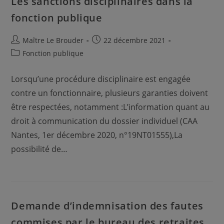
Les sanctions disciplinaires dans la
fonction publique
Auteur/autrice
Publication
Maître Le Brouder
22 décembre 2021
de
publiée :
Post
Fonction publique
la
category:
publication :
Lorsqu’une procédure disciplinaire est engagée
contre un fonctionnaire, plusieurs garanties doivent
être respectées, notamment :L’information quant au
droit à communication du dossier individuel (CAA
Nantes, 1er décembre 2020, n°19NT01555),La
possibilité de…
Demande d’indemnisation des fautes
commises par le bureau des retraites