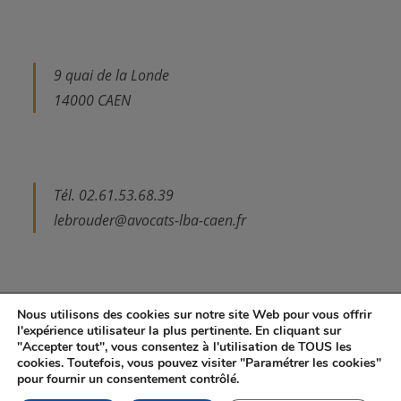
9 quai de la Londe
14000 CAEN
Tél. 02.61.53.68.39
lebrouder@avocats-lba-caen.fr
Nous utilisons des cookies sur notre site Web pour vous offrir
l'expérience utilisateur la plus pertinente. En cliquant sur
"Accepter tout", vous consentez à l'utilisation de TOUS les
Mentions légales et Politique de confidentialité
Contact
cookies. Toutefois, vous pouvez visiter "Paramétrer les cookies"
pour fournir un consentement contrôlé.
Tous droits réservés - Tiphaine Le Brouder Avocate