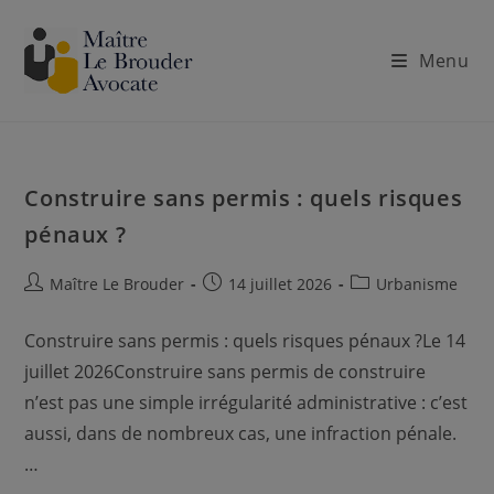
Skip
to
Menu
content
Construire sans permis : quels risques
pénaux ?
Auteur/autrice
Publication
Post
Maître Le Brouder
14 juillet 2026
Urbanisme
de
publiée :
category:
la
Construire sans permis : quels risques pénaux ?Le 14
publication :
juillet 2026Construire sans permis de construire
n’est pas une simple irrégularité administrative : c’est
aussi, dans de nombreux cas, une infraction pénale.
…