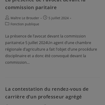
commission paritaire
Auteur/autrice
Publication
Maître Le Brouder
5 juillet 2024
de
publiée :
Post
Fonction publique
la
category:
publication :
La présence de l’avocat devant la commission
paritaireLe 5 juillet 2024Un agent d’une chambre
régionale d’agriculture a fait l’objet d’une procédure
disciplinaire et a donc été convoqué devant la
commission…
La contestation du rendez-vous de
carrière d’un professeur agrégé