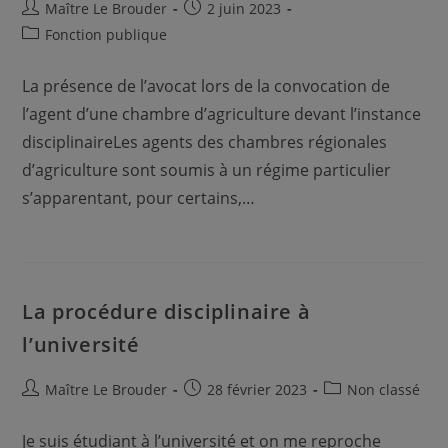
Auteur/autrice
Publication
Maître Le Brouder
2 juin 2023
de
publiée :
Post
Fonction publique
la
category:
publication :
La présence de l’avocat lors de la convocation de
l’agent d’une chambre d’agriculture devant l’instance
disciplinaireLes agents des chambres régionales
d’agriculture sont soumis à un régime particulier
s’apparentant, pour certains,…
La procédure disciplinaire à
l’université
Auteur/autrice
Publication
Post
Maître Le Brouder
28 février 2023
Non classé
de
publiée :
category:
la
Je suis étudiant à l’université et on me reproche