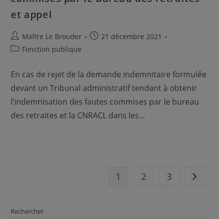
et appel
Auteur/autrice
Publication
Maître Le Brouder
21 décembre 2021
de
publiée :
Post
Fonction publique
la
category:
publication :
En cas de rejet de la demande indemnitaire formulée
devant un Tribunal administratif tendant à obtenir
l’indemnisation des fautes commises par le bureau
des retraites et la CNRACL dans les…
1
2
3
Aller à 
Rechercher