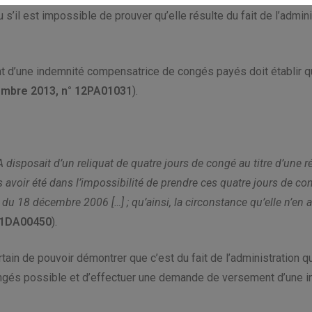
ou s’il est impossible de prouver qu’elle résulte du fait de l’admini
nt d’une indemnité compensatrice de congés payés doit établir qu’
embre 2013, n° 12PA01031
).
 disposait d’un reliquat de quatre jours de congé au titre d’une 
as avoir été dans l’impossibilité de prendre ces quatre jours de c
re du 18 décembre 2006 […] ; qu’ainsi, la circonstance qu’elle n’en 
 11DA00450
).
rtain de pouvoir démontrer que c’est du fait de l’administration 
ongés possible et d’effectuer une demande de versement d’une 