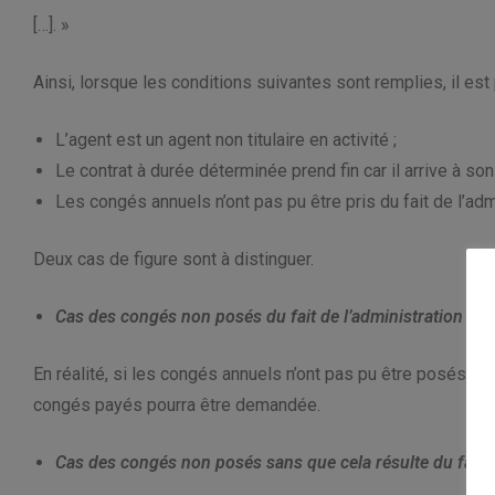
[…]. »
Ainsi, lorsque les conditions suivantes sont remplies, il 
L’agent est un agent non titulaire en activité ;
Le contrat à durée déterminée prend fin car il arrive à son
Les congés annuels n’ont pas pu être pris du fait de l’adm
Deux cas de figure sont à distinguer.
Cas des congés non posés du fait de l’administration
En réalité, si les congés annuels n’ont pas pu être posés et
congés payés pourra être demandée.
Cas des congés non posés sans que cela résulte du fait d