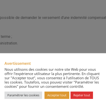
est possible de demander le versement d’une indemnité compensat
 terme ;
inistration.
Avertissement
Nous utilisons des cookies sur notre site Web pour vous
offrir l'expérience utilisateur la plus pertinente. En cliquant
sur "Accepter tout", vous consentez à l'utilisation de TOUS
 que cette impossibilité résulte du fait de l’administration, une 
les cookies. Toutefois, vous pouvez visiter "Paramétrer les
cookies" pour fournir un consentement contrôlé.
Paramétrer les cookies
Accepter tout
Rejeter tout
e l’administration