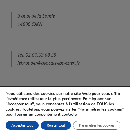
9 quai de la Londe
14000 CAEN
Tél. 02.61.53.68.39
lebrouder@avocats-lba-caen.fr
Nous utilisons des cookies sur notre site Web pour vous offrir
l'expérience utilisateur la plus pertinente. En cliquant sur
"Accepter tout", vous consentez à l'utilisation de TOUS les
Mentions légales et Politique de confidentialité
Contact
cookies. Toutefois, vous pouvez visiter "Paramétrer les cookies"
pour fournir un consentement contrôlé.
Tous droits réservés - Tiphaine Le Brouder Avocate
Accepter tout
Rejeter tout
Paramétrer les cookies